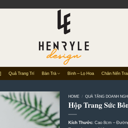
]
Quả Trang Trí
Bàn Trà
Bình – Lọ Hoa
Chân Nến Tran
HOME
/
QUÀ TẶNG DOANH NGHI
Hộp Trang Sức Bô
Kích Thước
: Cao 8cm – Đườn