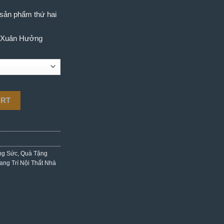
sản phẩm thứ hai
ê Xuân Hưởng
tity
ART
ng Sức
,
Quà Tặng
ang Trí Nội Thất Nhà