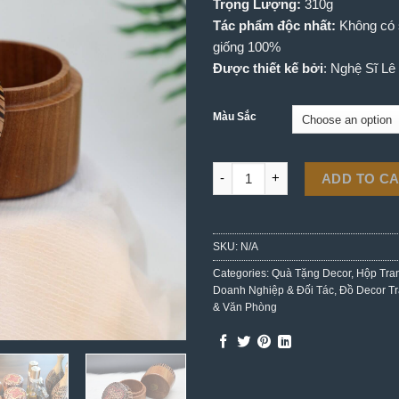
Trọng Lượng:
310g
Tác phẩm độc nhất:
Không có 
giống 100%
Được thiết kế bởi
: Nghệ Sĩ L
Màu Sắc
Hộp Trang Sức Bông Hoa quan
ADD TO C
SKU:
N/A
Categories:
Quà Tặng Decor
,
Hộp Tra
Doanh Nghiệp & Đối Tác
,
Đồ Decor Tr
& Văn Phòng