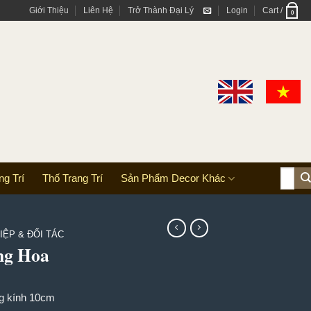
Giới Thiệu
Liên Hệ
Trở Thành Đại Lý
Login
Cart /
0
Search
g Trí
Thố Trang Trí
Sản Phẩm Decor Khác
for:
ỆP & ĐỐI TÁC
ng Hoa
g kính 10cm